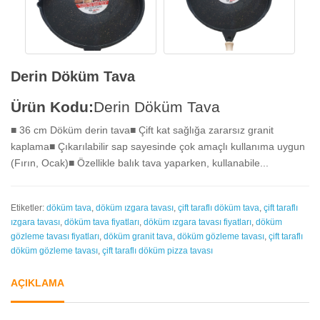
Derin Döküm Tava
Ürün Kodu:
Derin Döküm Tava
■ 36 cm Döküm derin tava■ Çift kat sağlığa zararsız granit
kaplama■ Çıkarılabilir sap sayesinde çok amaçlı kullanıma uygun
(Fırın, Ocak)■ Özellikle balık tava yaparken, kullanabile...
Etiketler:
döküm tava
,
döküm ızgara tavası
,
çift taraflı döküm tava
,
çift taraflı
ızgara tavası
,
döküm tava fiyatları
,
döküm ızgara tavası fiyatları
,
döküm
gözleme tavası fiyatları
,
döküm granit tava
,
döküm gözleme tavası
,
çift taraflı
döküm gözleme tavası
,
çift taraflı döküm pizza tavası
AÇIKLAMA